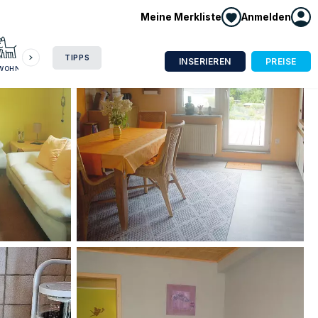
Meine Merkliste
Anmelden
HAUSBOOT
HOTEL
CAMPING
WOHNMOBIL
TIPPS
INSERIEREN
PREISE
NWOHNUNG