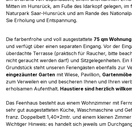
Mitten im Hunsrück, am Fuße des Idarkopf gelegen, im f
Naturpark Saar-Hunsrück und am Rande des Nationalp
Sie Erholung und Entspannung.
Die farbenfrohe und voll ausgestattete
75 qm Wohnung
und verfügt über einen separaten Eingang. Vor der Einga
überdachte Terrasse (praktisch für Raucher, bitte beac
nicht geraucht werden darf) und Sitzgelegenheiten. Ein 
Grundstück steht unseren Feriengästen ebenfalls zur Ve
eingezäunter Garten
mit Wiese, Pavillion,
Gartenmöbeln
zum Verweilen ein und bescheren Ihnen und Ihren vierb
erholsamen Aufenthalt.
Haustiere sind herzlich willk
Das Feenhaus besteht aus einem Wohnzimmer mit Fern
sehr gut ausgestatteten Küche, Waschmaschine und Gef
franz. Doppelbett 1,40x2mtr. und einem kleinen Zimmer 
Wichtiger Hinweis: es handelt sich jeweils um Durchga