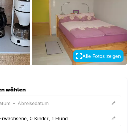
Alle Fotos zeigen
en wählen
datum
–
Abreisedatum
edit
Erwachsene
,
0
Kinder
,
1
Hund
edit