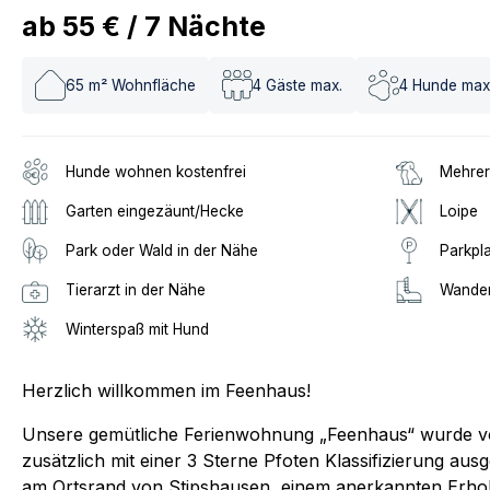
ab
55 €
/
7
Nächte
65
m² Wohnfläche
4
Gäste max.
4
Hunde max
Hunde wohnen kostenfrei
Mehrer
Garten eingezäunt/Hecke
Loipe
Park oder Wald in der Nähe
Parkpl
Tierarzt in der Nähe
Wander
Winterspaß mit Hund
Herzlich willkommen im Feenhaus!
Unsere gemütliche Ferienwohnung „Feenhaus“ wurde v
zusätzlich mit einer 3 Sterne Pfoten Klassifizierung ausg
am Ortsrand von Stipshausen, einem anerkannten Erholu