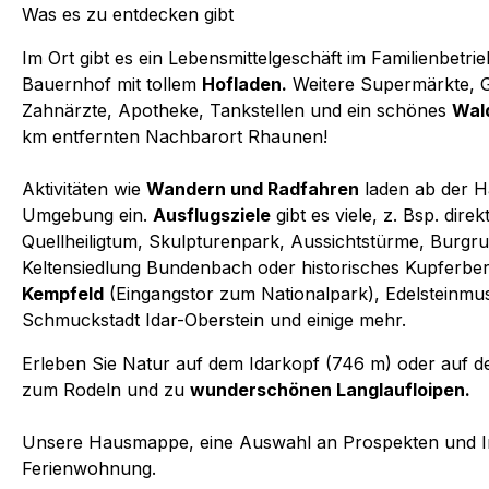
Was es zu entdecken gibt
Im Ort gibt es ein Lebensmittelgeschäft im Familienbetri
Bauernhof mit tollem
Hofladen.
Weitere Supermärkte, Ga
Zahnärzte, Apotheke, Tankstellen und ein schönes
Wal
km entfernten Nachbarort Rhaunen!
Aktivitäten wie
Wandern und Radfahren
laden ab der H
Umgebung ein.
Ausflugsziele
gibt es viele, z. Bsp. dire
Quellheiligtum, Skulpturenpark, Aussichtstürme, Burgru
Keltensiedlung Bundenbach oder historisches Kupferb
Kempfeld
(Eingangstor zum Nationalpark), Edelsteinmus
Schmuckstadt Idar-Oberstein und einige mehr.
Erleben Sie Natur auf dem Idarkopf (746 m) oder auf d
zum Rodeln und zu
wunderschönen Langlaufloipen.
Unsere Hausmappe, eine Auswahl an Prospekten und Inf
Ferienwohnung.