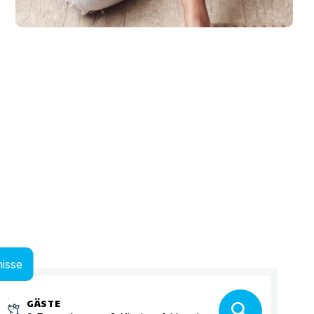
isse
GÄSTE