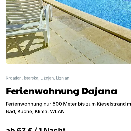
Kroatien
,
Istarska
,
Ližnjan
,
Liznjan
Ferienwohnung Dajana
Ferienwohnung nur 500 Meter bis zum Kieselstrand mi
Bad, Küche, Klima, WLAN
ab
67 €
/
1
Nacht