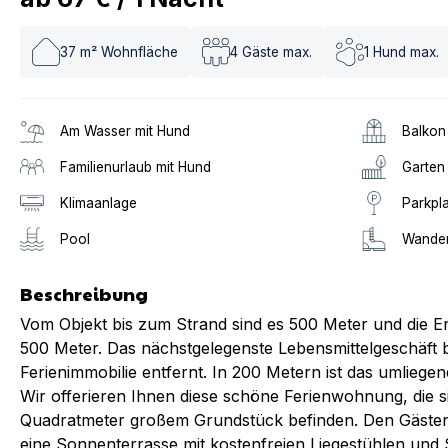
37
m² Wohnfläche
4
Gäste max.
1
Hund max.
Am Wasser mit Hund
Balkon
Familienurlaub mit Hund
Garten
Klimaanlage
Parkpl
Pool
Wander
Beschreibung
Vom Objekt bis zum Strand sind es 500 Meter und die 
500 Meter. Das nächstgelegenste Lebensmittelgeschäft 
Ferienimmobilie entfernt. In 200 Metern ist das umliege
Wir offerieren Ihnen diese schöne Ferienwohnung, die 
Quadratmeter großem Grundstück befinden. Den Gästen
eine Sonnenterrasse mit kostenfreien Liegestühlen un