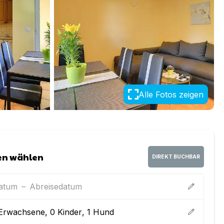
Alle Fotos zeigen
en wählen
DIREKT BUCHBAR
datum
–
Abreisedatum
edit
Erwachsene
,
0
Kinder
,
1
Hund
edit