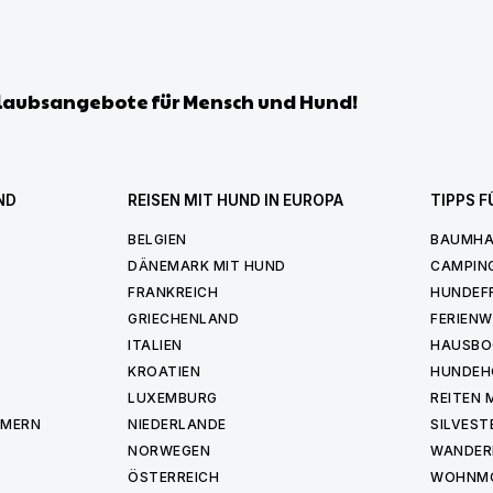
laubsangebote für Mensch und Hund!
ND
REISEN MIT HUND IN EUROPA
TIPPS F
BELGIEN
BAUMHA
DÄNEMARK MIT HUND
CAMPIN
FRANKREICH
HUNDEF
GRIECHENLAND
FERIEN
ITALIEN
HAUSBO
KROATIEN
HUNDEH
LUXEMBURG
REITEN 
MMERN
NIEDERLANDE
SILVEST
NORWEGEN
WANDER
ÖSTERREICH
WOHNMO