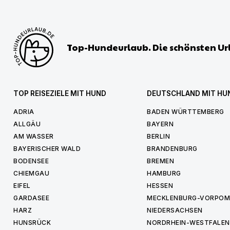
Top-Hundeurlaub. Die schönsten Ur
TOP REISEZIELE MIT HUND
DEUTSCHLAND MIT HU
ADRIA
BADEN WÜRTTEMBERG
ALLGÄU
BAYERN
AM WASSER
BERLIN
BAYERISCHER WALD
BRANDENBURG
BODENSEE
BREMEN
CHIEMGAU
HAMBURG
EIFEL
HESSEN
GARDASEE
MECKLENBURG-VORPO
HARZ
NIEDERSACHSEN
HUNSRÜCK
NORDRHEIN-WESTFALEN