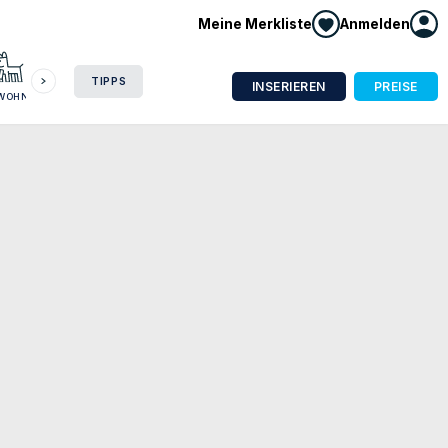
Meine Merkliste
Anmelden
HAUSBOOT
HOTEL
CAMPING
WOHNMOBIL
TIPPS
INSERIEREN
PREISE
NWOHNUNG