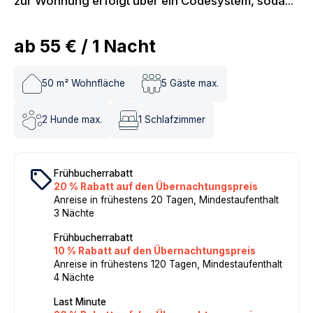
zur Wohnung erfolgt über ein Codesystem, soda...
ab
55 €
/
1
Nacht
50
m² Wohnfläche
5
Gäste max.
2
Hunde max.
1
Schlafzimmer
local_offer
Frühbucherrabatt
20 % Rabatt auf den Übernachtungspreis
Anreise in frühestens 20 Tagen, Mindestaufenthalt
3 Nächte
Frühbucherrabatt
10 % Rabatt auf den Übernachtungspreis
Anreise in frühestens 120 Tagen, Mindestaufenthalt
4 Nächte
Last Minute