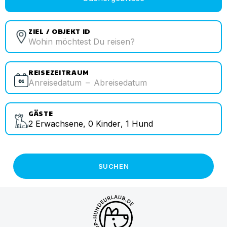
ZIEL / OBJEKT ID
REISEZEITRAUM
Anreisedatum
–
Abreisedatum
GÄSTE
2
Erwachsene
,
0
Kinder
,
1
Hund
SUCHEN