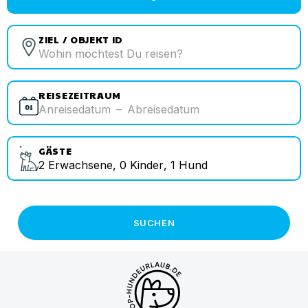
ZIEL / OBJEKT ID
REISEZEITRAUM
Anreisedatum
–
Abreisedatum
GÄSTE
2
Erwachsene
,
0
Kinder
,
1
Hund
SUCHEN