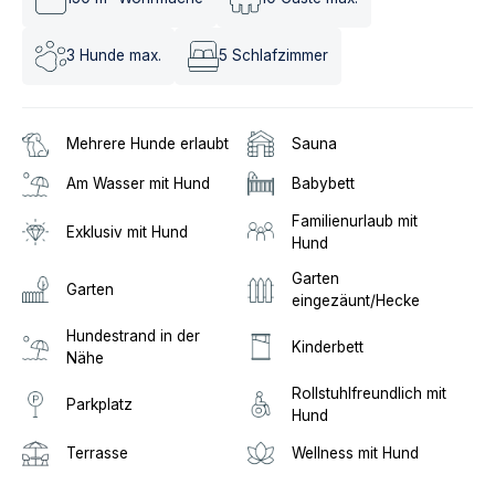
3
Hunde max.
5
Schlafzimmer
Mehrere Hunde erlaubt
Sauna
Am Wasser mit Hund
Babybett
Familienurlaub mit
Exklusiv mit Hund
Hund
Garten
Garten
eingezäunt/Hecke
Hundestrand in der
Kinderbett
Nähe
Rollstuhlfreundlich mit
Parkplatz
Hund
Terrasse
Wellness mit Hund