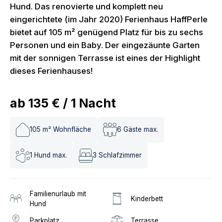
Hund. Das renovierte und komplett neu
eingerichtete (im Jahr 2020) Ferienhaus HaffPerle
bietet auf 105 m² genügend Platz für bis zu sechs
Personen und ein Baby. Der eingezäunte Garten
mit der sonnigen Terrasse ist eines der Highlight
dieses Ferienhauses!
ab
135 €
/
1
Nacht
105
m² Wohnfläche
6
Gäste max.
1
Hund max.
3
Schlafzimmer
Familienurlaub mit
Kinderbett
Hund
Parkplatz
Terrasse