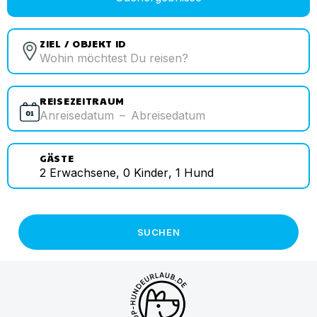
ZIEL / OBJEKT ID
REISEZEITRAUM
Anreisedatum
–
Abreisedatum
GÄSTE
2
Erwachsene
,
0
Kinder
,
1
Hund
SUCHEN