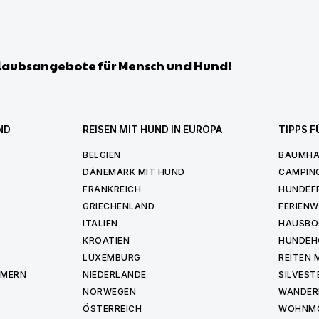
laubsangebote für Mensch und Hund!
ND
REISEN MIT HUND IN EUROPA
TIPPS F
BELGIEN
BAUMHA
DÄNEMARK MIT HUND
CAMPIN
FRANKREICH
HUNDEF
GRIECHENLAND
FERIEN
ITALIEN
HAUSBO
KROATIEN
HUNDEH
LUXEMBURG
REITEN 
MMERN
NIEDERLANDE
SILVEST
NORWEGEN
WANDER
ÖSTERREICH
WOHNMO