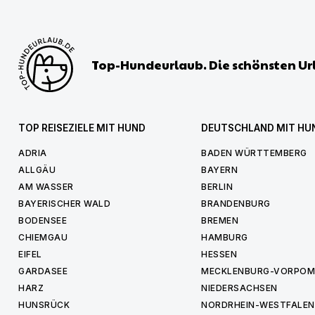
Top-Hundeurlaub. Die schönsten Ur
TOP REISEZIELE MIT HUND
DEUTSCHLAND MIT HU
ADRIA
BADEN WÜRTTEMBERG
ALLGÄU
BAYERN
AM WASSER
BERLIN
BAYERISCHER WALD
BRANDENBURG
BODENSEE
BREMEN
CHIEMGAU
HAMBURG
EIFEL
HESSEN
GARDASEE
MECKLENBURG-VORPO
HARZ
NIEDERSACHSEN
HUNSRÜCK
NORDRHEIN-WESTFALEN