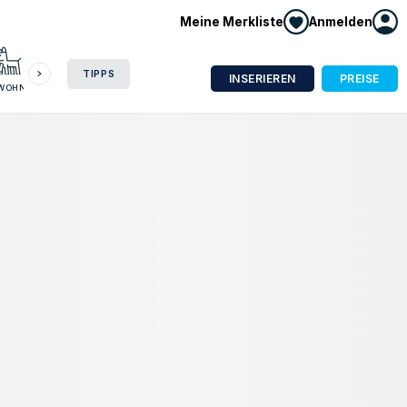
Meine Merkliste
Anmelden
HAUSBOOT
HOTEL
CAMPING
WOHNMOBIL
TIPPS
INSERIEREN
PREISE
NWOHNUNG