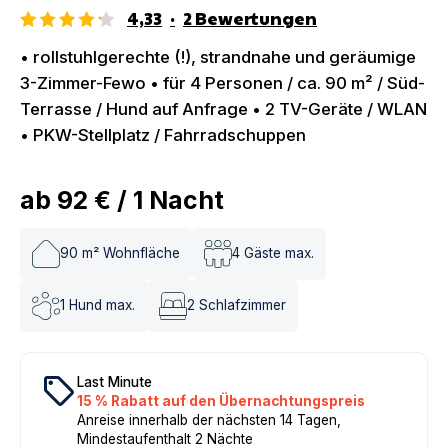
4,33
·
2
Bewertungen
• rollstuhlgerechte (!), strandnahe und geräumige
3-Zimmer-Fewo • für 4 Personen / ca. 90 m² / Süd-
Terrasse / Hund auf Anfrage • 2 TV-Geräte / WLAN
• PKW-Stellplatz / Fahrradschuppen
ab
92 €
/
1
Nacht
90
m² Wohnfläche
4
Gäste max.
1
Hund max.
2
Schlafzimmer
local_offer
Last Minute
15 % Rabatt auf den Übernachtungspreis
Anreise innerhalb der nächsten 14 Tagen,
Mindestaufenthalt 2 Nächte