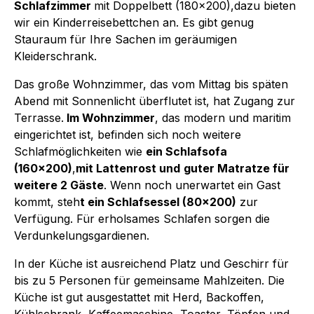
Schlafzimmer
mit Doppelbett (180x200),dazu bieten
wir ein Kinderreisebettchen an. Es gibt genug
Stauraum für Ihre Sachen im geräumigen
Kleiderschrank.
Das große Wohnzimmer, das vom Mittag bis späten
Abend mit Sonnenlicht überflutet ist, hat Zugang zur
Terrasse.
Im Wohnzimmer
, das modern und maritim
eingerichtet ist, befinden sich noch weitere
Schlafmöglichkeiten wie
ein Schlafsofa
(160x200)
,
mit Lattenrost und
guter Matratze für
weitere 2 Gäste
. Wenn noch unerwartet ein Gast
kommt, steh
t ein Schlafsessel (80x200)
zur
Verfügung. Für erholsames Schlafen sorgen die
Verdunkelungsgardienen.
In der Küche ist ausreichend Platz und Geschirr für
bis zu 5 Personen für gemeinsame Mahlzeiten. Die
Küche ist gut ausgestattet mit Herd, Backoffen,
Kühlschrank, Kaffeemaschine, Toaster, Töpfen und