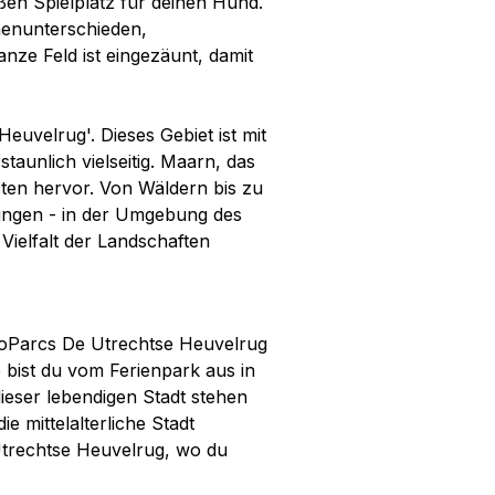
ßen Spielplatz für deinen Hund.
henunterschieden,
nze Feld ist eingezäunt, damit
Heuvelrug'. Dieses Gebiet ist mit
aunlich vielseitig. Maarn, das
isten hervor. Von Wäldern bis zu
ungen - in der Umgebung des
ielfalt der Landschaften
roParcs De Utrechtse Heuvelrug
e bist du vom Ferienpark aus in
ieser lebendigen Stadt stehen
e mittelalterliche Stadt
Utrechtse Heuvelrug, wo du