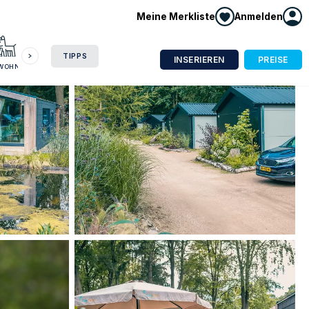
Meine Merkliste
Anmelden
HAUSBOOT
HOTEL
CAMPING
WOHNMOBIL
TIPPS
INSERIEREN
PREISE
NWOHNUNG