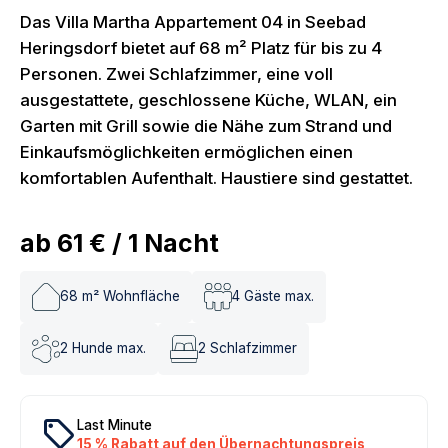
Das Villa Martha Appartement 04 in Seebad
Heringsdorf bietet auf 68 m² Platz für bis zu 4
Personen. Zwei Schlafzimmer, eine voll
ausgestattete, geschlossene Küche, WLAN, ein
Garten mit Grill sowie die Nähe zum Strand und
Einkaufsmöglichkeiten ermöglichen einen
komfortablen Aufenthalt. Haustiere sind gestattet.
ab
61 €
/
1
Nacht
68
m² Wohnfläche
4
Gäste max.
2
Hunde max.
2
Schlafzimmer
local_offer
Last Minute
15 % Rabatt auf den Übernachtungspreis