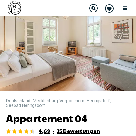
DIREKT BUCHBAR
Deutschland
,
Mecklenburg-Vorpommern
,
Heringsdorf
,
Seebad Heringsdorf
Appartement 04
4,69
·
35
Bewertungen