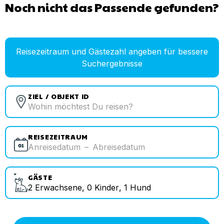
Noch nicht das Passende gefunden?
Reisezeitraum und Gästezahl angeben für bessere
Suchergebnisse
ZIEL / OBJEKT ID
REISEZEITRAUM
Anreisedatum
–
Abreisedatum
GÄSTE
2
Erwachsene
,
0
Kinder
,
1
Hund