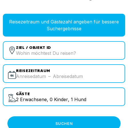
Reisezeitraum und Gästezahl angeben für bessere
Suchergebnisse
ZIEL / OBJEKT ID
REISEZEITRAUM
Anreisedatum
–
Abreisedatum
GÄSTE
2
Erwachsene
,
0
Kinder
,
1
Hund
SUCHEN