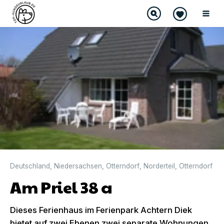
DIREKT BUCHBAR
Deutschland
,
Niedersachsen
,
Otterndorf
,
Norderteil
,
Otterndorf
Am Priel 38 a
Dieses Ferienhaus im Ferienpark Achtern Diek
bietet auf zwei Ebenen zwei separate Wohnungen