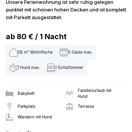
Unsere Ferienwohnung ist sehr ruhig gelegen
punktet mit schönen hohen Decken und ist komplett
mit Parkett ausgestattet.
ab
80 €
/
1
Nacht
58
m² Wohnfläche
5
Gäste max.
1
Hund max.
1
Schlafzimmer
Familienurlaub mit
Babybett
Hund
Parkplatz
Terrasse
Wandern mit Hund