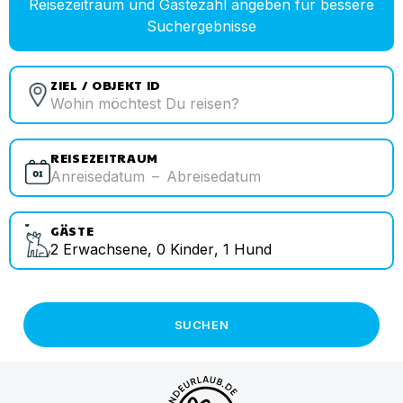
Reisezeitraum und Gästezahl angeben für bessere
Suchergebnisse
ZIEL / OBJEKT ID
REISEZEITRAUM
Anreisedatum
–
Abreisedatum
GÄSTE
2
Erwachsene
,
0
Kinder
,
1
Hund
SUCHEN