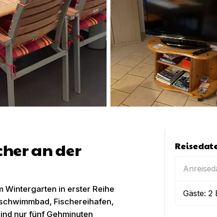
cher an der
Reisedat
Anreise
 Wintergarten in erster Reihe
Gäste:
2
rschwimmbad, Fischereihafen,
ind nur fünf Gehminuten