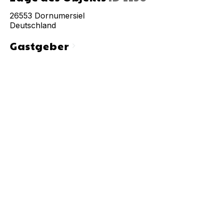
26553
Dornumersiel
Deutschland
Gastgeber
chevron_right