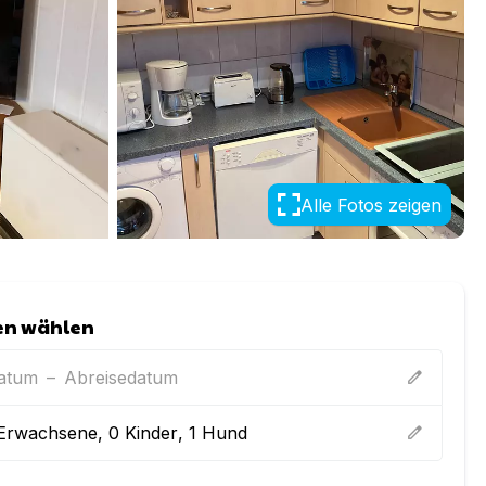
Alle Fotos zeigen
en wählen
datum
–
Abreisedatum
edit
Erwachsene
,
0
Kinder
,
1
Hund
edit