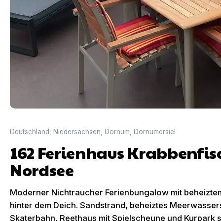
Deutschland
,
Niedersachsen
,
Dornum
,
Dornumersiel
162 Ferienhaus Krabbenfis
Nordsee
Moderner Nichtraucher Ferienbungalow mit beheiztem
hinter dem Deich. Sandstrand, beheiztes Meerwasse
Skaterbahn, Reethaus mit Spielscheune und Kurpark s