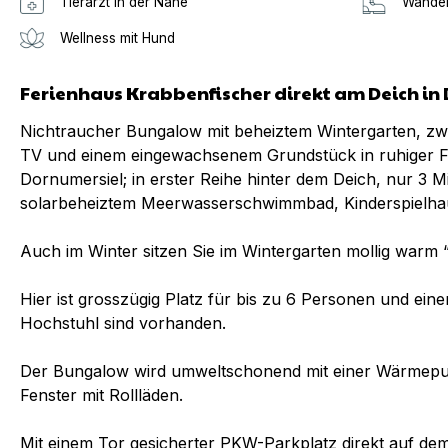
Tierarzt in der Nähe
Wander
Wellness mit Hund
Ferienhaus Krabbenfischer direkt am Deich in
Nichtraucher Bungalow mit beheiztem Wintergarten, zw
TV und einem eingewachsenem Grundstück in ruhiger Fe
Dornumersiel; in erster Reihe hinter dem Deich, nur 3 
solarbeheiztem Meerwasserschwimmbad, Kinderspielha
Auch im Winter sitzen Sie im Wintergarten mollig warm “
Hier ist grosszügig Platz für bis zu 6 Personen und ein
Hochstuhl sind vorhanden.
Der Bungalow wird umweltschonend mit einer Wärmepu
Fenster mit Rollläden.
Mit einem Tor gesicherter PKW-Parkplatz direkt auf de