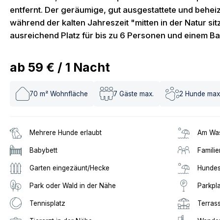
entfernt. Der geräumige, gut ausgestattete und beheiz
während der kalten Jahreszeit "mitten in der Natur sitz
ausreichend Platz für bis zu 6 Personen und einem Ba
ab
59 €
/
1
Nacht
70
m² Wohnfläche
7
Gäste max.
2
Hunde max
Mehrere Hunde erlaubt
Am Was
Babybett
Familie
Garten eingezäunt/Hecke
Hundes
Park oder Wald in der Nähe
Parkpl
Tennisplatz
Terras