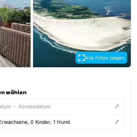
Alle Fotos zeigen
en wählen
datum
–
Abreisedatum
edit
Erwachsene
,
0
Kinder
,
1
Hund
edit