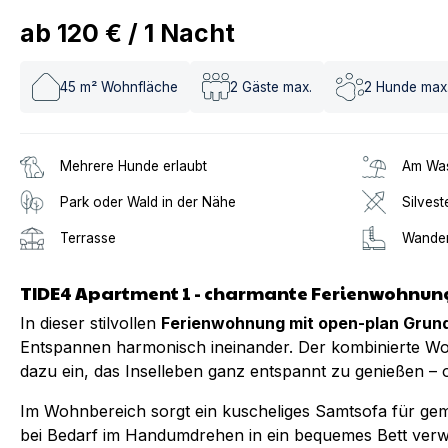
ab
120 €
/
1
Nacht
45
m² Wohnfläche
2
Gäste max.
2
Hunde max
Mehrere Hunde erlaubt
Am Was
Park oder Wald in der Nähe
Silvest
Terrasse
Wander
TIDE4 Apartment 1 - charmante Ferienwohnung
In dieser stilvollen
Ferienwohnung mit open-plan Grund
Entspannen harmonisch ineinander. Der kombinierte Wo
dazu ein, das Inselleben ganz entspannt zu genießen – o
Im Wohnbereich sorgt ein kuscheliges Samtsofa für gem
bei Bedarf im Handumdrehen in ein bequemes Bett verwa