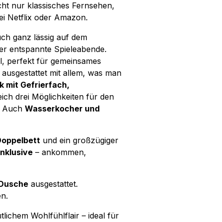
cht nur klassisches Fernsehen,
ei Netflix oder Amazon.
uch ganz lässig auf dem
der entspannte Spieleabende.
el, perfekt für gemeinsames
 ausgestattet mit allem, was man
 mit Gefrierfach,
eich drei Möglichkeiten für den
. Auch
Wasserkocher und
Doppelbett
und ein großzügiger
inklusive
– ankommen,
 Dusche
ausgestattet.
n.
lichem Wohlfühlflair – ideal für