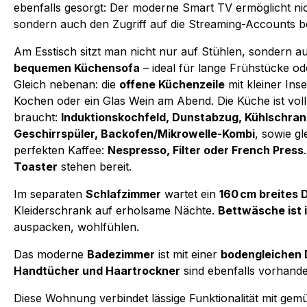
ebenfalls gesorgt: Der moderne Smart TV ermöglicht ni
sondern auch den Zugriff auf die Streaming-Accounts b
Am Esstisch sitzt man nicht nur auf Stühlen, sondern a
bequemen Küchensofa
– ideal für lange Frühstücke o
Gleich nebenan: die
offene Küchenzeile
mit kleiner Ins
Kochen oder ein Glas Wein am Abend. Die Küche ist voll
braucht:
Induktionskochfeld, Dunstabzug, Kühlschrank
Geschirrspüler, Backofen/Mikrowelle-Kombi
, sowie gl
perfekten Kaffee:
Nespresso, Filter oder French Press
Toaster
stehen bereit.
Im separaten
Schlafzimmer
wartet ein
160 cm breites 
Kleiderschrank auf erholsame Nächte.
Bettwäsche ist 
auspacken, wohlfühlen.
Das moderne
Badezimmer
ist mit einer
bodengleichen
Handtücher und Haartrockner
sind ebenfalls vorhande
Diese Wohnung verbindet lässige Funktionalität mit gemüt