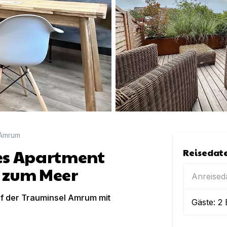
 Amrum
kes Apartment
Reisedat
m zum Meer
Anreise
f der Trauminsel Amrum mit
Gäste:
2