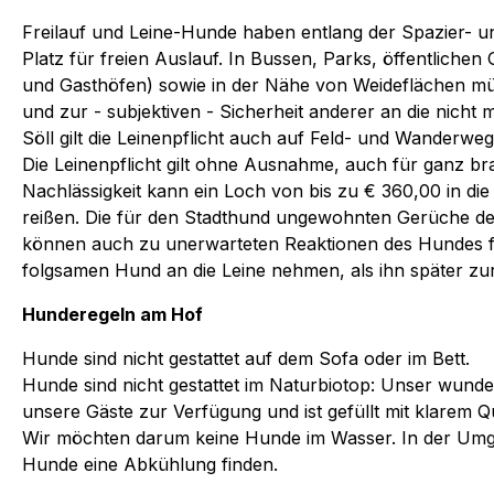
Freilauf und Leine-Hunde haben entlang der Spazier- u
Platz für freien Auslauf. In Bussen, Parks, öffentliche
und Gasthöfen) sowie in der Nähe von Weideflächen mü
und zur - subjektiven - Sicherheit anderer an die nicht m
Söll gilt die Leinenpflicht auch auf Feld- und Wanderwe
Die Leinenpflicht gilt ohne Ausnahme, auch für ganz br
Nachlässigkeit kann ein Loch von bis zu € 360,00 in di
reißen. Die für den Stadthund ungewohnten Gerüche de
können auch zu unerwarteten Reaktionen des Hundes f
folgsamen Hund an die Leine nehmen, als ihn später zu
Hunderegeln am Hof
Hunde sind nicht gestattet auf dem Sofa oder im Bett.
Hunde sind nicht gestattet im Naturbiotop: Unser wund
unsere Gäste zur Verfügung und ist gefüllt mit klarem
Wir möchten darum keine Hunde im Wasser. In der Umge
Hunde eine Abkühlung finden.