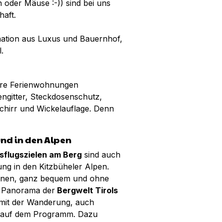
n oder Mäuse :-)) sind bei uns
haft.
nation aus Luxus und Bauernhof,
l.
sere Ferienwohnungen
engitter, Steckdosenschutz,
chirr und Wickelauflage. Denn
nd in den Alpen
sflugszielen am Berg
sind auch
ung in den Kitzbüheler Alpen.
ahnen, ganz bequem und ohne
e Panorama der
Bergwelt Tirols
 mit der Wanderung, auch
 auf dem Programm. Dazu