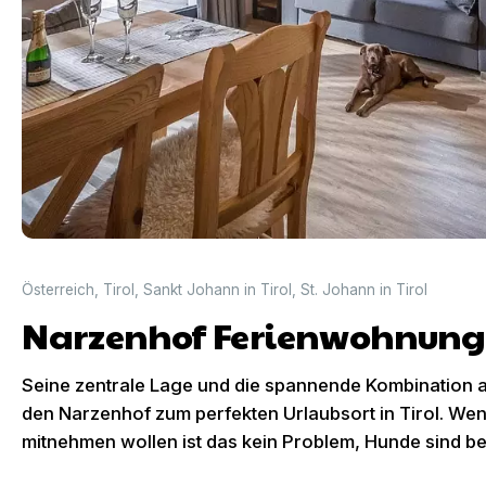
Österreich
,
Tirol
,
Sankt Johann in Tirol
,
St. Johann in Tirol
Narzenhof Ferienwohnun
Seine zentrale Lage und die spannende Kombination 
den Narzenhof zum perfekten Urlaubsort in Tirol. Wen
mitnehmen wollen ist das kein Problem, Hunde sind be