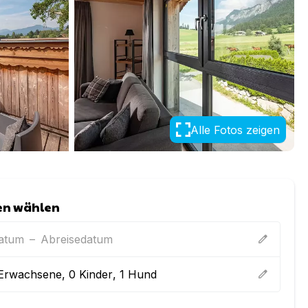
Alle Fotos zeigen
en wählen
datum
–
Abreisedatum
edit
Erwachsene
,
0
Kinder
,
1
Hund
edit