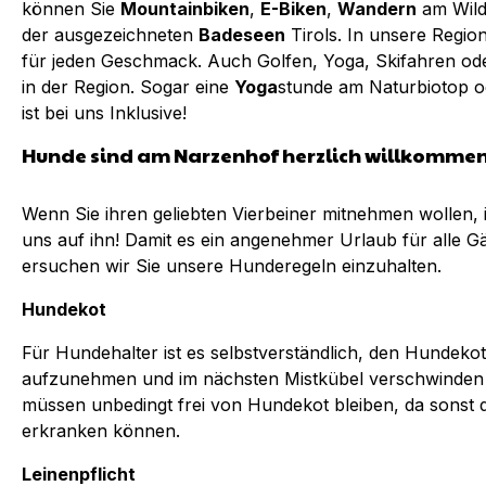
können Sie
Mountainbiken
,
E-Biken
,
Wandern
am Wild
der ausgezeichneten
Badeseen
Tirols. In unsere Regio
für jeden Geschmack. Auch Golfen, Yoga, Skifahren od
in der Region. Sogar eine
Yoga
stunde am Naturbiotop o
ist bei uns Inklusive!
Hunde sind am Narzenhof herzlich willkommen
Wenn Sie ihren geliebten Vierbeiner mitnehmen wollen, i
uns auf ihn! Damit es ein angenehmer Urlaub für alle G
ersuchen wir Sie unsere Hunderegeln einzuhalten.
Hundekot
Für Hundehalter ist es selbstverständlich, den Hundekot
aufzunehmen und im nächsten Mistkübel verschwinden z
müssen unbedingt frei von Hundekot bleiben, da sonst 
erkranken können.
Leinenpflicht