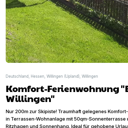
Deutschland
,
Hessen
,
Willingen (Upland)
,
Willingen
Komfort-Ferienwohnung "
Willingen"
Nur 200m zur Skipiste! Traumhaft gelegenes Komfort
in Terrassen-Wohnanlage mit 50qm-Sonnenterrasse 
Ritzhagen und Sonnenhang. Ideal für gehobene Urla