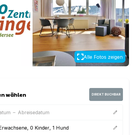
Alle Fotos zeigen
en wählen
DIREKT BUCHBAR
datum
–
Abreisedatum
edit
Erwachsene
,
0
Kinder
,
1
Hund
edit