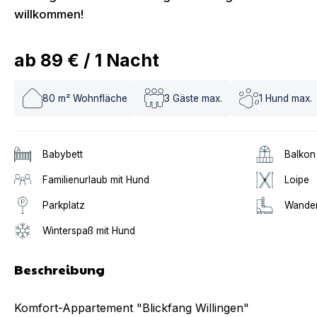
willkommen!
ab
89 €
/
1
Nacht
80
m² Wohnfläche
3
Gäste max.
1
Hund max.
Babybett
Balkon
Familienurlaub mit Hund
Loipe
Parkplatz
Wander
Winterspaß mit Hund
Beschreibung
Komfort-Appartement "Blickfang Willingen"