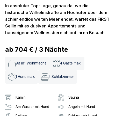
In absoluter Top-Lage, genau da, wo die
historische Wilhelmstraße am Hochufer über dem
schier endlos weiten Meer endet, wartet das FIRST
Sellin mit exklusiven Appartements und
hauseigenem Wellnessbereich auf Ihren Besuch.
ab
704 €
/
3
Nächte
98
m² Wohnfläche
4
Gäste max.
1
Hund max.
2
Schlafzimmer
Kamin
Sauna
Am Wasser mit Hund
Angeln mit Hund
Balkon
Exklusiv mit Hund