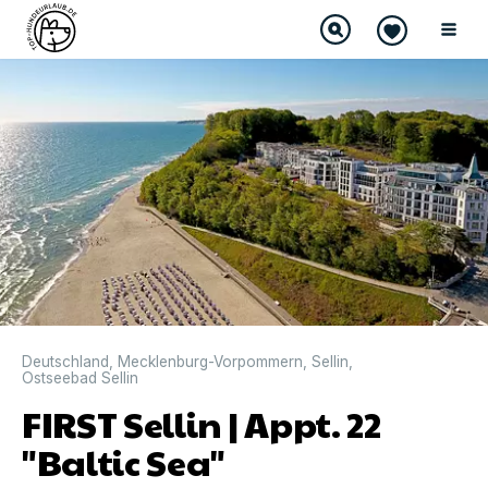
Deutschland
,
Mecklenburg-Vorpommern
,
Sellin
,
Ostseebad Sellin
FIRST Sellin | Appt. 22
"Baltic Sea"