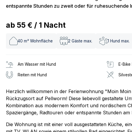
entspannte Stunden zu zweit oder für ruhesuchende I
ab
55 €
/
1
Nacht
40
m² Wohnfläche
2
Gäste max.
1
Hund max.
Am Wasser mit Hund
E-Bike 
Reiten mit Hund
Silvest
Herzlich willkommen in der Ferienwohnung "Moin Moin
Rückzugsort auf Pellworm! Diese liebevoll gestaltete Un
Kombination aus modernem Komfort und nordischem Cha
Spaziergänge, Radtouren oder entspannte Stunden am 
Die Wohnung ist mit einer voll ausgestatteten Küche, 
mit TV, WLAN sowie einem stilvollen Bad eingerichtet. E