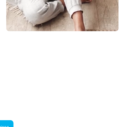
laub zu machen. Spaß und Abenteuer für die ganze Familie, ganz entsp.