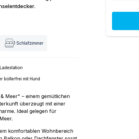
nselentdecker.
1
Schlafzimmer
Ladestation
er böllerfrei mit Hund
 & Meer" – einem gemütlichen
terkunft überzeugt mit einer
rme. Ideal gelegen für
Meer.
einem komfortablen Wohnbereich
in Balkon oder Dachfenster sorgt