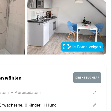
Alle Fotos zeigen
en wählen
DIREKT BUCHBAR
datum
–
Abreisedatum
edit
Erwachsene
,
0
Kinder
,
1
Hund
edit