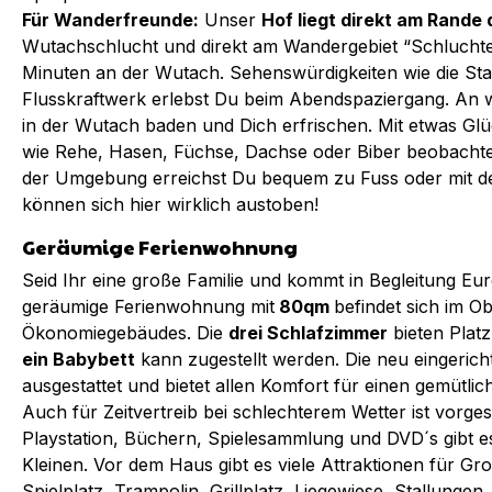
Für Wanderfreunde:
Unser
Hof liegt direkt am Rande
Wutachschlucht und direkt am Wandergebiet “Schluchtens
Minuten an der Wutach. Sehenswürdigkeiten wie die Stal
Flusskraftwerk erlebst Du beim Abendspaziergang. A
in der Wutach baden und Dich erfrischen. Mit etwas Gl
wie Rehe, Hasen, Füchse, Dachse oder Biber beobachte
der Umgebung erreichst Du bequem zu Fuss oder mit 
können sich hier wirklich austoben!
Geräumige Ferienwohnung
Seid Ihr eine große Familie und kommt in Begleitung Eu
geräumige Ferienwohnung mit
80qm
befindet sich im O
Ökonomiegebäudes. Die
drei Schlafzimmer
bieten Platz
ein Babybett
kann zugestellt werden. Die neu eingerich
ausgestattet und bietet allen Komfort für einen gemütli
Auch für Zeitvertreib bei schlechterem Wetter ist vorg
Playstation, Büchern, Spielesammlung und DVD´s gibt e
Kleinen. Vor dem Haus gibt es viele Attraktionen für Gr
Spielplatz, Trampolin, Grillplatz, Liegewiese, Stallung