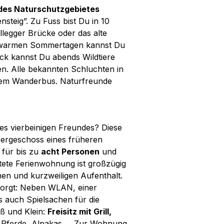
 des Naturschutzgebietes
teig”. Zu Fuss bist Du in 10
legger Brücke oder das alte
n warmen Sommertagen kannst Du
ück kannst Du abends Wildtiere
n. Alle bekannten Schluchten in
dem Wanderbus. Naturfreunde
res vierbeinigen Freundes? Diese
bergeschoss eines früheren
 für bis zu
acht Personen
und
tete Ferienwohnung ist großzügig
chen und kurzweiligen Aufenthalt.
esorgt: Neben WLAN, einer
s auch Spielsachen für die
oß und Klein:
Freisitz mit Grill,
en, Pferde, Alpakas … Zur Wohnung