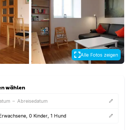
Alle Fotos zeigen
en wählen
datum
–
Abreisedatum
edit
Erwachsene
,
0
Kinder
,
1
Hund
edit