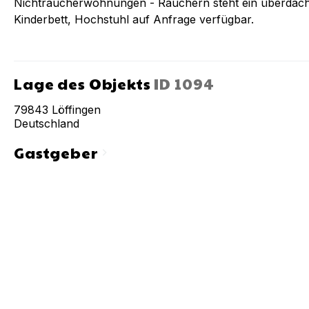
Nichtraucherwohnungen - Rauchern steht ein überdach
Kinderbett, Hochstuhl auf Anfrage verfügbar.
Lage des Objekts
ID
1094
79843
Löffingen
Deutschland
Gastgeber
chevron_right