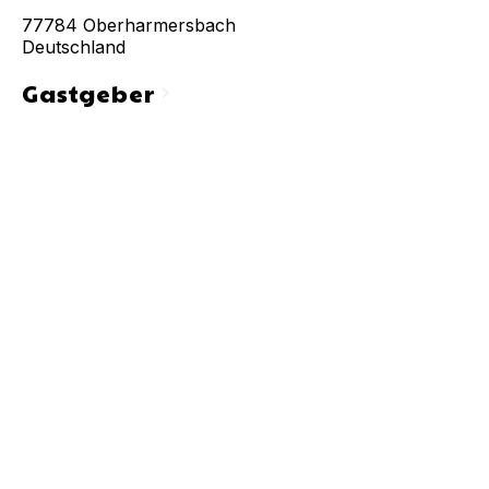
77784
Oberharmersbach
Deutschland
Gastgeber
chevron_right