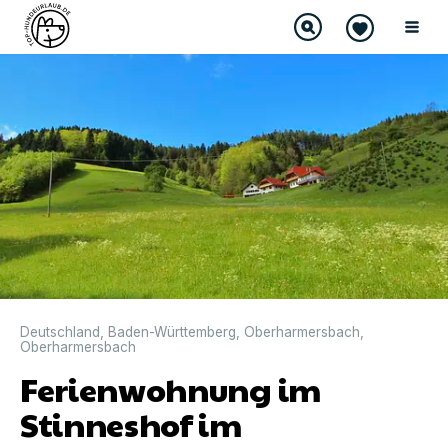
Deutschland
,
Baden-Württemberg
,
Oberharmersbach
,
Oberharmersbach
Ferienwohnung im
Stinneshof im