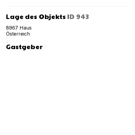
Lage des Objekts
ID
943
8967
Haus
Österreich
Gastgeber
chevron_right