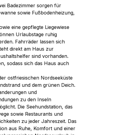
Zwei Badezimmer sorgen für
dewanne sowie Fußbodenheizung,
owie eine gepflegte Liegewiese
können Urlaubstage ruhig
rden. Fahrräder lassen sich
teht direkt am Haus zur
shaltshelfer sind vorhanden.
en, sodass sich das Haus auch
der ostfriesischen Nordseeküste
Sandstrand und dem grünen Deich.
anderungen und
indungen zu den Inseln
licht. Die Seehundstation, das
ege sowie Restaurants und
ichkeiten zu jeder Jahreszeit. Das
tion aus Ruhe, Komfort und einer