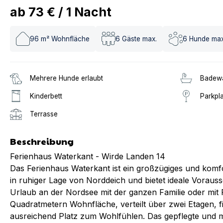
ab
73 €
/
1
Nacht
96
m² Wohnfläche
6
Gäste max.
6
Hunde max
Mehrere Hunde erlaubt
Badew
Kinderbett
Parkpl
Terrasse
Beschreibung
Ferienhaus Waterkant - Wirde Landen 14
Das Ferienhaus Waterkant ist ein großzügiges und komfo
in ruhiger Lage von Norddeich und bietet ideale Voraus
Urlaub an der Nordsee mit der ganzen Familie oder mit
Quadratmetern Wohnfläche, verteilt über zwei Etagen, 
ausreichend Platz zum Wohlfühlen. Das gepflegte und