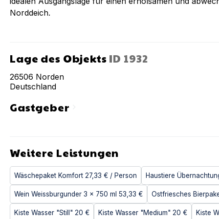
idealen Ausgangslage für einen erholsamen und abwec
Norddeich.
Lage des Objekts
ID
1932
26506
Norden
Deutschland
Gastgeber
chevron_right
Weitere Leistungen
Wäschepaket Komfort
27,33 €
/ Person
Haustiere Übernachtun
Wein Weissburgunder 3 x 750 ml
53,33 €
Ostfriesches Bierpak
Kiste Wasser "Still"
20 €
Kiste Wasser "Medium"
20 €
Kiste W