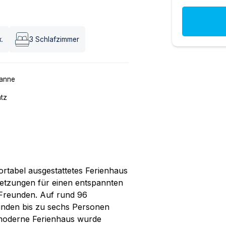
.
3
Schlafzimmer
anne
atz
rtabel ausgestattetes Ferienhaus
setzungen für einen entspannten
 Freunden. Auf rund 96
finden bis zu sechs Personen
 moderne Ferienhaus wurde