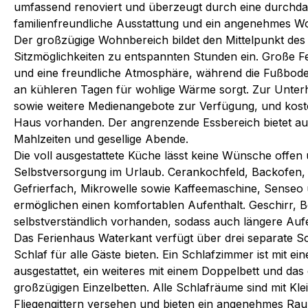
umfassend renoviert und überzeugt durch eine durchda
familienfreundliche Ausstattung und ein angenehmes W
Der großzügige Wohnbereich bildet den Mittelpunkt des
Sitzmöglichkeiten zu entspannten Stunden ein. Große Fen
und eine freundliche Atmosphäre, während die Fußbod
an kühleren Tagen für wohlige Wärme sorgt. Zur Unterh
sowie weitere Medienangebote zur Verfügung, und kost
Haus vorhanden. Der angrenzende Essbereich bietet au
Mahlzeiten und gesellige Abende.
Die voll ausgestattete Küche lässt keine Wünsche offen un
Selbstversorgung im Urlaub. Cerankochfeld, Backofen, 
Gefrierfach, Mikrowelle sowie Kaffeemaschine, Senseo
ermöglichen einen komfortablen Aufenthalt. Geschirr, B
selbstverständlich vorhanden, sodass auch längere Aufe
Das Ferienhaus Waterkant verfügt über drei separate S
Schlaf für alle Gäste bieten. Ein Schlafzimmer ist mit 
ausgestattet, ein weiteres mit einem Doppelbett und das 
großzügigen Einzelbetten. Alle Schlafräume sind mit Kl
Fliegengittern versehen und bieten ein angenehmes Rau