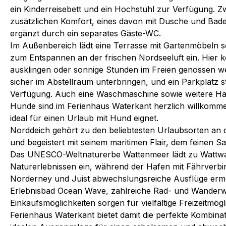
ein Kinderreisebett und ein Hochstuhl zur Verfügung. 
zusätzlichen Komfort, eines davon mit Dusche und Ba
ergänzt durch ein separates Gäste-WC.
Im Außenbereich lädt eine Terrasse mit Gartenmöbeln s
zum Entspannen an der frischen Nordseeluft ein. Hier 
ausklingen oder sonnige Stunden im Freien genossen we
sicher im Abstellraum unterbringen, und ein Parkplatz s
Verfügung. Auch eine Waschmaschine sowie weitere Hau
Hunde sind im Ferienhaus Waterkant herzlich willkomm
ideal für einen Urlaub mit Hund eignet.
Norddeich gehört zu den beliebtesten Urlaubsorten an 
und begeistert mit seinem maritimen Flair, dem feinen 
Das UNESCO-Weltnaturerbe Wattenmeer lädt zu Wattw
Naturerlebnissen ein, während der Hafen mit Fährverb
Norderney und Juist abwechslungsreiche Ausflüge ermög
Erlebnisbad Ocean Wave, zahlreiche Rad- und Wanderw
Einkaufsmöglichkeiten sorgen für vielfältige Freizeitmögl
Ferienhaus Waterkant bietet damit die perfekte Kombina