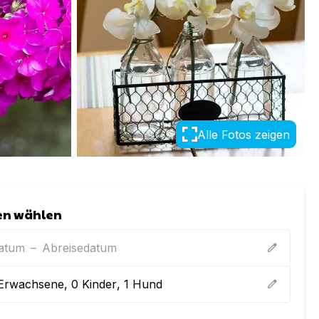
Alle Fotos zeigen
en wählen
datum
–
Abreisedatum
edit
Erwachsene
,
0
Kinder
,
1
Hund
edit