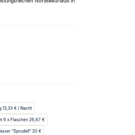
hslungsreichen Nordseeurlaub in
g
13,33 €
/ Nacht
et 6 x Flaschen
26,67 €
asser "Sprudell"
20 €