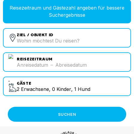
Reisezeitraum und Gästezahl angeben für bessere
Suchergebnisse
ZIEL / OBJEKT ID
REISEZEITRAUM
Anreisedatum
–
Abreisedatum
GÄSTE
2
Erwachsene
,
0
Kinder
,
1
Hund
SUCHEN