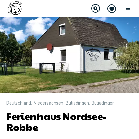
Deutschland
,
Niedersachsen
,
Butjadingen
,
Butjadingen
Ferienhaus Nordsee-
Robbe