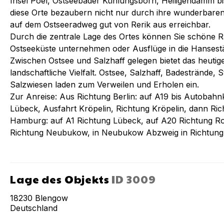
Insel Poel, Ostseebäder Kühlungsborn, Heiligendamm b
diese Orte bezaubern nicht nur durch ihre wunderbare
auf dem Ostseeradweg gut von Rerik aus erreichbar.
Durch die zentrale Lage des Ortes können Sie schöne R
Ostseeküste unternehmen oder Ausflüge in die Hansest
Zwischen Ostsee und Salzhaff gelegen bietet das heuti
landschaftliche Vielfalt. Ostsee, Salzhaff, Badestrände, S
Salzwiesen laden zum Verweilen und Erholen ein.
Zur Anreise: Aus Richtung Berlin: auf A19 bis Autobah
Lübeck, Ausfahrt Kröpelin, Richtung Kröpelin, dann Ric
Hamburg: auf A1 Richtung Lübeck, auf A20 Richtung Ro
Richtung Neubukow, in Neubukow Abzweig in Richtung 
Lage des Objekts
ID
3009
18230
Blengow
Deutschland