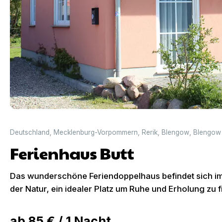
Deutschland
,
Mecklenburg-Vorpommern
,
Rerik
,
Blengow
,
Blengow
Ferienhaus Butt
Das wunderschöne Feriendoppelhaus befindet sich i
der Natur, ein idealer Platz um Ruhe und Erholung zu f
ab
85 €
/
1
Nacht