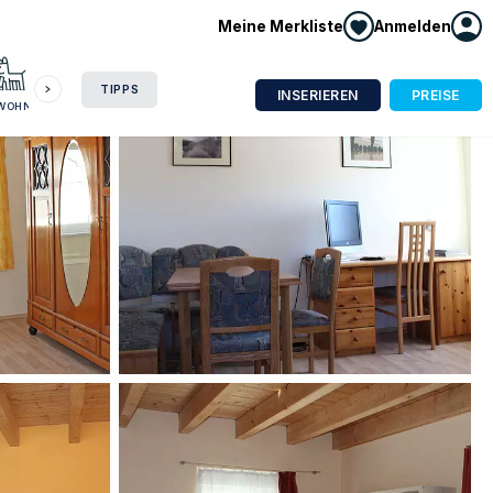
Meine Merkliste
Anmelden
HAUSBOOT
HOTEL
CAMPING
WOHNMOBIL
TIPPS
INSERIEREN
PREISE
NWOHNUNG