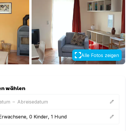
Alle Fotos zeigen
en wählen
datum
–
Abreisedatum
edit
Erwachsene
,
0
Kinder
,
1
Hund
edit