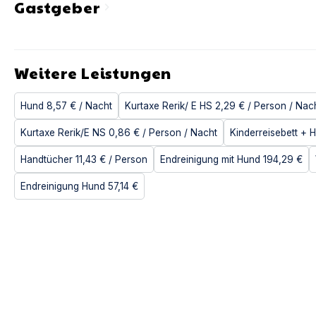
Gastgeber
chevron_right
Weitere Leistungen
Hund
8,57 €
/ Nacht
Kurtaxe Rerik/ E HS
2,29 €
/ Person
/ Nac
Kurtaxe Rerik/E NS
0,86 €
/ Person
/ Nacht
Kinderreisebett + 
Handtücher
11,43 €
/ Person
Endreinigung mit Hund
194,29 €
Endreinigung Hund
57,14 €