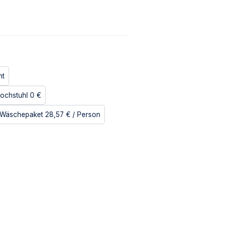
ht
Hochstuhl
0 €
Wäschepaket
28,57 €
/ Person