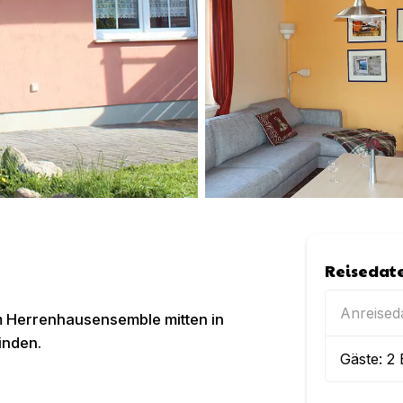
Reisedat
Anreise
m Herrenhausensemble mitten in
inden.
Gäste:
2