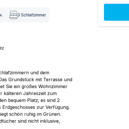
x.
3
Schlafzimmer
atz
 Schlafzimmern und dem
 Das Grundstück mit Terrasse und
rtet Sie ein großes Wohnzimmer
r kälteren Jahreszeit zum
den bequem Platz; es sind 2
s Erdgeschosses zur Verfügung.
liegt schön ruhig im Grünen.
tücher sind nicht inklusive,