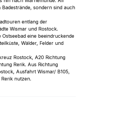
is hin nach Warnemünde. All
n Badestrände, sondern sind auch
adtouren entlang der
ädte Wismar und Rostock.
ge Ostseebad eine beeindruckende
teilküste, Wälder, Felder und
nkreuz Rostock, A20 Richtung
htung Rerik. Aus Richtung
stock, Ausfahrt Wismar/ B105,
Rerik nutzen.