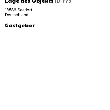
Lage des Objekts
ID
773
18586
Seedorf
Deutschland
Gastgeber
chevron_right