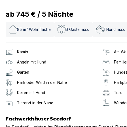
ab
745 €
/
5
Nächte
85
m² Wohnfläche
6
Gäste max.
1
Hund max.
Kamin
Am Was
Angeln mit Hund
Familie
Garten
Hundes
Park oder Wald in der Nähe
Parkpl
Reiten mit Hund
Terras
Tierarzt in der Nähe
Wander
Fachwerkhäuser Seedorf