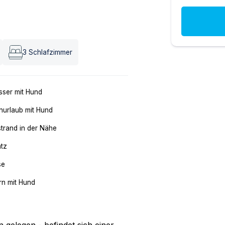
3
Schlafzimmer
ser mit Hund
nurlaub mit Hund
trand in der Nähe
atz
se
n mit Hund