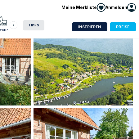
Meine Merkliste
Anmelden
HAUSBOOT
HOTEL
CAMPING
WOHNMOBIL
TIPPS
INSERIEREN
PREISE
NWOHNUNG