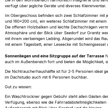
Die in den Wohnbereich harmonisch integrierte und sehr
verfügt über jegliche Geräte und diverses Kleininventar.
Im Obergeschoss befinden sich zwei Schlafzimmer mit 
und 160x200 cm), ein weiteres Schlafzimmer mit einem E
Die offenen Holzbalken und leichte Dachschrägen vermi
Atmosphäre und der Blick über Seedorf zur Granitz we
mit ihrem vierbeinigen Liebling. Abgerundet wird das R
mit einem Tagesbett, einer Leseecke mit Schwingsessel 
Sonnenliegen und eine Sitzgruppe auf der Terrasse
fü
auch im Außenbereich fort und bieten die Möglichkeit, 
Die Nichtraucherhaushälfte ist für 2-5 Personen ideal g
im Dachstudio auch mit 6 Personen buchbar.
Gut zu wissen:
Ein Waschtrockner gegen Gebühr steht allen Gästen de
Verfügung, ebenso wie die Fahrradabstellmöglichkeiten 