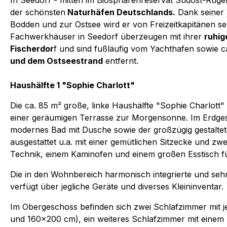
In Seedorf - mitten im Biosphärenreservat Südost-Rügen
der schönsten
Naturhäfen Deutschlands.
Dank seiner 
Bodden und zur Ostsee wird er von Freizeitkapitänen se
Fachwerkhäuser in Seedorf überzeugen mit ihrer
ruhig
Fischerdor
f und sind fußläufig vom Yachthafen sowie 
und dem Ostseestrand
entfernt.
Haushälfte 1 "Sophie Charlott"
Die ca. 85 m² große, linke Haushälfte "Sophie Charlott"
einer geräumigen Terrasse zur Morgensonne. Im Erdges
modernes Bad mit Dusche sowie der großzügig gestalte
ausgestattet u.a. mit einer gemütlichen Sitzecke und z
Technik, einem Kaminofen und einem großen Esstisch f
Die in den Wohnbereich harmonisch integrierte und sehr
verfügt über jegliche Geräte und diverses Kleininventar.
Im Obergeschoss befinden sich zwei Schlafzimmer mit 
und 160x200 cm), ein weiteres Schlafzimmer mit einem E