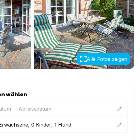
Alle Fotos zeigen
en wählen
datum
–
Abreisedatum
edit
Erwachsene
,
0
Kinder
,
1
Hund
edit