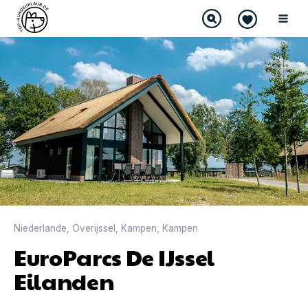
Niederlande
,
Overijssel
,
Kampen
,
Kampen
EuroParcs De IJssel
Eilanden