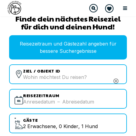
Finde dein nächstes Reiseziel
für dich und deinen Hund!
Reisezeitraum und Gästezahl angeben für
bessere Suchergebnisse
ZIEL / OBJEKT ID
cancel
REISEZEITRAUM
Anreisedatum
–
Abreisedatum
GÄSTE
2
Erwachsene
,
0
Kinder
,
1
Hund