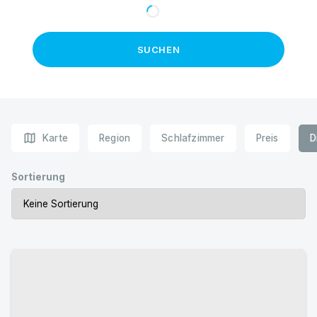
SUCHEN
map
Karte
Region
Schlafzimmer
Preis
D
Sortierung
Urlaub mit Hund