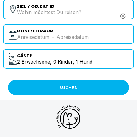
ZIEL / OBJEKT ID
cancel
REISEZEITRAUM
Anreisedatum
–
Abreisedatum
GÄSTE
2
Erwachsene
,
0
Kinder
,
1
Hund
SUCHEN