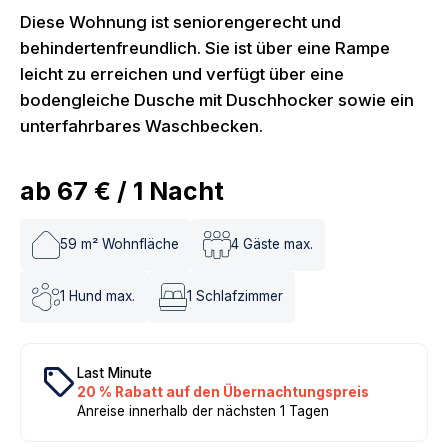
Diese Wohnung ist seniorengerecht und
behindertenfreundlich. Sie ist über eine Rampe
leicht zu erreichen und verfügt über eine
bodengleiche Dusche mit Duschhocker sowie ein
unterfahrbares Waschbecken.
ab
67 €
/
1
Nacht
59
m² Wohnfläche
4
Gäste max.
1
Hund max.
1
Schlafzimmer
local_offer
Last Minute
20 % Rabatt auf den Übernachtungspreis
Anreise innerhalb der nächsten 1 Tagen