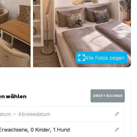
Alle Fotos zeigen
en wählen
DIREKT BUCHBAR
datum
–
Abreisedatum
edit
Erwachsene
,
0
Kinder
,
1
Hund
edit