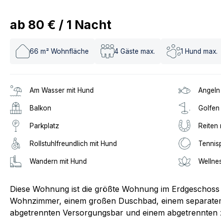
ab
80 €
/
1
Nacht
66
m² Wohnfläche
4
Gäste max.
1
Hund max.
Am Wasser mit Hund
Angeln
Balkon
Golfen
Parkplatz
Reiten 
Rollstuhlfreundlich mit Hund
Tennis
Wandern mit Hund
Wellne
Diese Wohnung ist die größte Wohnung im Erdgeschoss
Wohnzimmer, einem großen Duschbad, einem separatem
abgetrennten Versorgungsbar und einem abgetrennten z