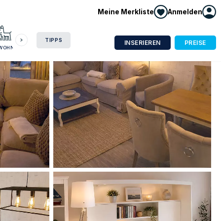
Meine Merkliste
Anmelden
HAUSBOOT
HOTEL
CAMPING
WOHNMOBIL
TIPPS
INSERIEREN
PREISE
NWOHNUNG