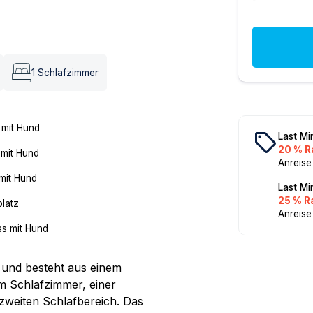
1
Schlafzimmer
 mit Hund
local_offer
Last Mi
20 % R
 mit Hund
Anreise
mit Hund
Last Mi
25 % R
platz
Anreise
ss mit Hund
 und besteht aus einem
 Schlafzimmer, einer
weiten Schlafbereich. Das