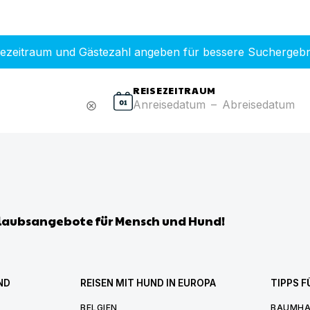
sezeitraum und Gästezahl angeben für bessere Suchergebn
REISEZEITRAUM
Anreisedatum
–
Abreisedatum
cancel
laubsangebote für Mensch und Hund!
ND
REISEN MIT HUND IN EUROPA
TIPPS F
BELGIEN
BAUMHA