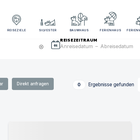
sezeitraum und Gästezahl angeben für bessere Suchergebn
REISEZIELE
SILVESTER
BAUMHAUS
FERIENHAUS
FERIE
REISEZEITRAUM
Anreisedatum
–
Abreisedatum
cancel
ar
Direkt anfragen
Ergebnisse gefunden
0
Urlaub mit Hund