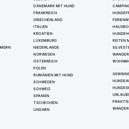
DÄNEMARK MIT HUND
CAMPIN
FRANKREICH
HUNDEF
GRIECHENLAND
FERIEN
ITALIEN
HAUSBO
KROATIEN
HUNDEH
LUXEMBURG
REITEN 
MMERN
NIEDERLANDE
SILVEST
NORWEGEN
WANDER
ÖSTERREICH
WOHNMO
POLEN
GEWINNS
RUMÄNIEN MIT HUND
HUNDEA
SCHWEDEN
HUNDEG
SCHWEIZ
URLAUBS
SPANIEN
PRAKTIS
TSCHECHIEN
WANDER
UNGARN