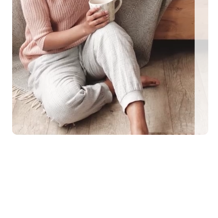
EEN MIT HUND
0 eingezäunte Ferienhäuser: Für den perfekten U
me Urlaubstage mit Hund plant, findet auf top-hundeurlaub.de eine g