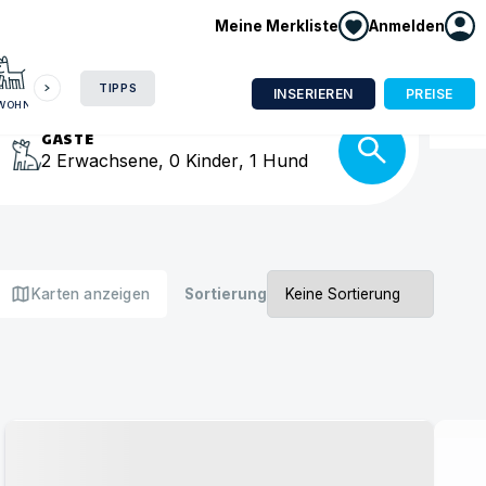
Meine Merkliste
Anmelden
HAUSBOOT
HOTEL
CAMPING
WOHNMOBIL
isse
TIPPS
INSERIEREN
PREISE
NWOHNUNG
GÄSTE
2
Erwachsene
,
0
Kinder
,
1
Hund
map
Karten anzeigen
Sortierung
Urlaub mit Hund