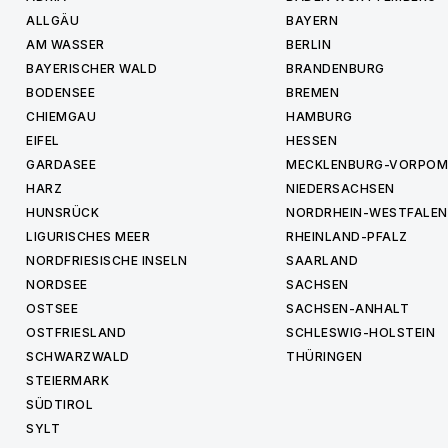
ALLGÄU
BAYERN
AM WASSER
BERLIN
BAYERISCHER WALD
BRANDENBURG
BODENSEE
BREMEN
CHIEMGAU
HAMBURG
EIFEL
HESSEN
GARDASEE
MECKLENBURG-VORPO
HARZ
NIEDERSACHSEN
HUNSRÜCK
NORDRHEIN-WESTFALEN
LIGURISCHES MEER
RHEINLAND-PFALZ
NORDFRIESISCHE INSELN
SAARLAND
NORDSEE
SACHSEN
OSTSEE
SACHSEN-ANHALT
OSTFRIESLAND
SCHLESWIG-HOLSTEIN
SCHWARZWALD
THÜRINGEN
STEIERMARK
SÜDTIROL
SYLT