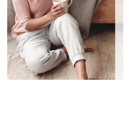
EEN MIT HUND
0 eingezäunte Ferienhäuser: Für den perfekten U
me Urlaubstage mit Hund plant, findet auf top-hundeurlaub.de eine g