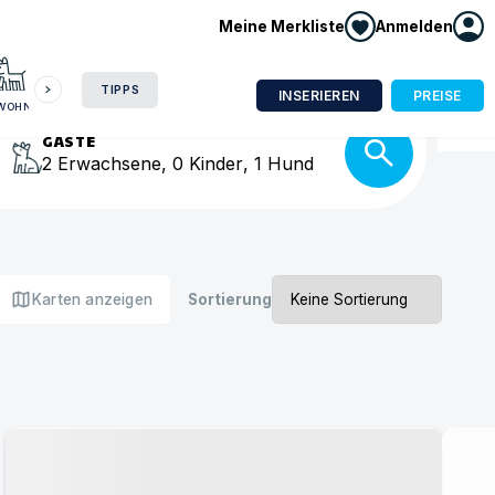
Meine Merkliste
Anmelden
HAUSBOOT
HOTEL
CAMPING
WOHNMOBIL
isse
TIPPS
INSERIEREN
PREISE
NWOHNUNG
GÄSTE
2
Erwachsene
,
0
Kinder
,
1
Hund
map
Karten anzeigen
Sortierung
Urlaub mit Hund