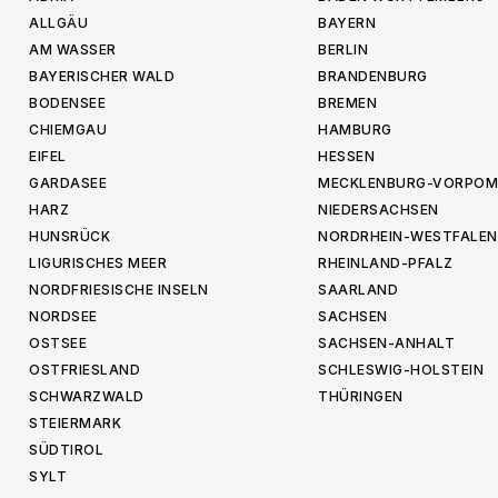
ALLGÄU
BAYERN
AM WASSER
BERLIN
BAYERISCHER WALD
BRANDENBURG
BODENSEE
BREMEN
CHIEMGAU
HAMBURG
EIFEL
HESSEN
GARDASEE
MECKLENBURG-VORPO
HARZ
NIEDERSACHSEN
HUNSRÜCK
NORDRHEIN-WESTFALEN
LIGURISCHES MEER
RHEINLAND-PFALZ
NORDFRIESISCHE INSELN
SAARLAND
NORDSEE
SACHSEN
OSTSEE
SACHSEN-ANHALT
OSTFRIESLAND
SCHLESWIG-HOLSTEIN
SCHWARZWALD
THÜRINGEN
STEIERMARK
SÜDTIROL
SYLT