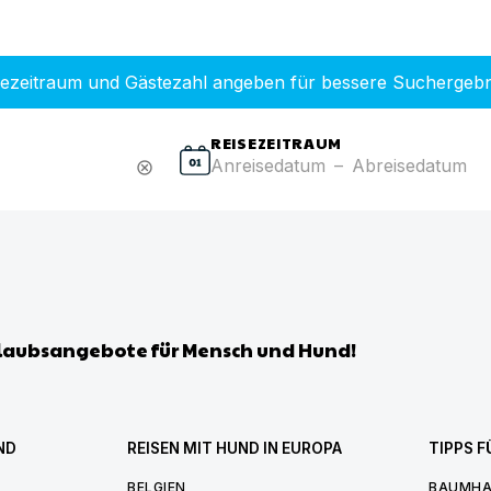
sezeitraum und Gästezahl angeben für bessere Suchergebn
REISEZEITRAUM
Anreisedatum
–
Abreisedatum
cancel
laubsangebote für Mensch und Hund!
ND
REISEN MIT HUND IN EUROPA
TIPPS F
BELGIEN
BAUMHA