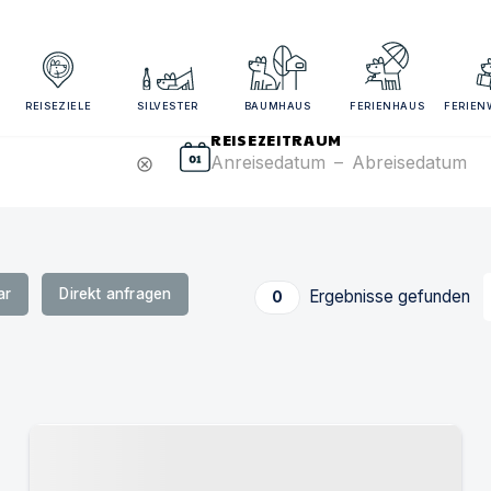
sezeitraum und Gästezahl angeben für bessere Suchergebn
REISEZIELE
SILVESTER
BAUMHAUS
FERIENHAUS
FERIE
REISEZEITRAUM
Anreisedatum
–
Abreisedatum
cancel
ar
Direkt anfragen
Ergebnisse gefunden
0
Urlaub mit Hund