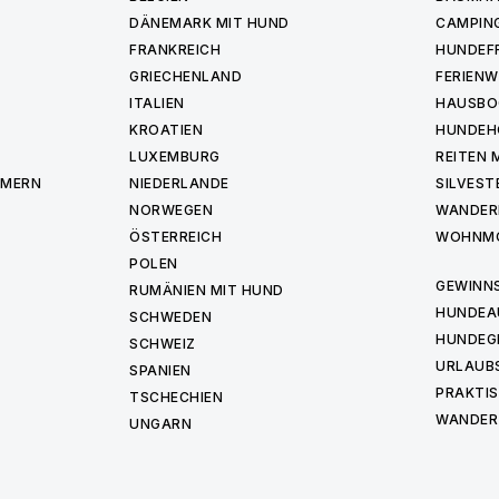
DÄNEMARK MIT HUND
CAMPIN
FRANKREICH
HUNDEF
GRIECHENLAND
FERIEN
ITALIEN
HAUSBO
KROATIEN
HUNDEH
LUXEMBURG
REITEN 
MMERN
NIEDERLANDE
SILVEST
NORWEGEN
WANDER
ÖSTERREICH
WOHNMO
POLEN
GEWINNS
RUMÄNIEN MIT HUND
HUNDEA
SCHWEDEN
HUNDEG
SCHWEIZ
URLAUBS
SPANIEN
PRAKTIS
TSCHECHIEN
WANDER
UNGARN