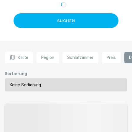
SUCHEN
map
Karte
Region
Schlafzimmer
Preis
D
Sortierung
Urlaub mit Hund