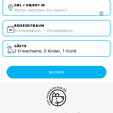
ZIEL / OBJEKT ID
cancel
REISEZEITRAUM
Anreisedatum
–
Abreisedatum
GÄSTE
2
Erwachsene
,
0
Kinder
,
1
Hund
SUCHEN