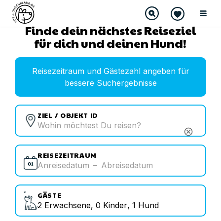
Finde dein nächstes Reiseziel
für dich und deinen Hund!
Reisezeitraum und Gästezahl angeben für
bessere Suchergebnisse
ZIEL / OBJEKT ID
cancel
REISEZEITRAUM
Anreisedatum
–
Abreisedatum
GÄSTE
2
Erwachsene
,
0
Kinder
,
1
Hund