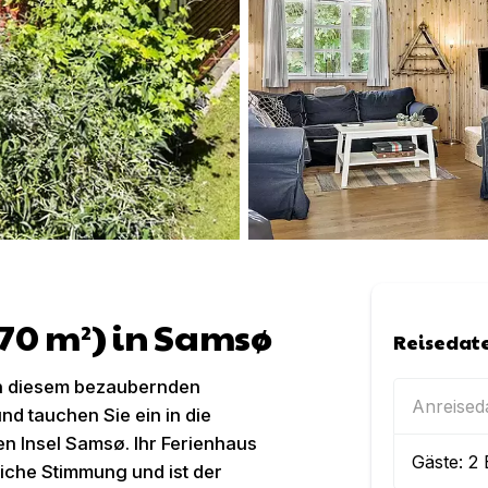
(70 m²) in Samsø
Reisedat
in diesem bezaubernden
Anreise
nd tauchen Sie ein in die
n Insel Samsø. Ihr Ferienhaus
Gäste:
2
liche Stimmung und ist der