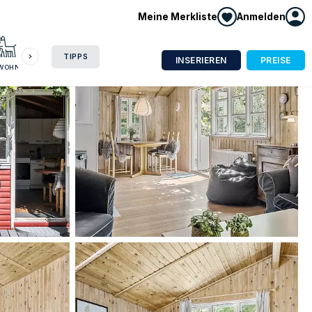
Meine Merkliste
Anmelden
HAUSBOOT
HOTEL
CAMPING
WOHNMOBIL
TIPPS
INSERIEREN
PREISE
NWOHNUNG