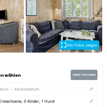
Alle Fotos zeigen
en wählen
DIREKT BUCHBAR
datum
–
Abreisedatum
edit
Erwachsene
,
0
Kinder
,
1
Hund
edit