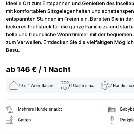
ideelle Ort zum Entspannen und Genießen des Inselle
mit komfortablen Sitzgelegenheiten und schattensp
entspannten Stunden im Freien ein. Bereiten Sie in de
leckeres Frühstück für die ganze Familie zu und starte
helle und freundliche Wohnzimmer mit der bequemen S
zum Verweilen. Entdecken Sie die vielfältigen Möglich
Besu...
ab
146 €
/
1
Nacht
70
m² Wohnfläche
6
Gäste max.
2
Hunde max
Mehrere Hunde erlaubt
Babybe
Garten
Parkpl