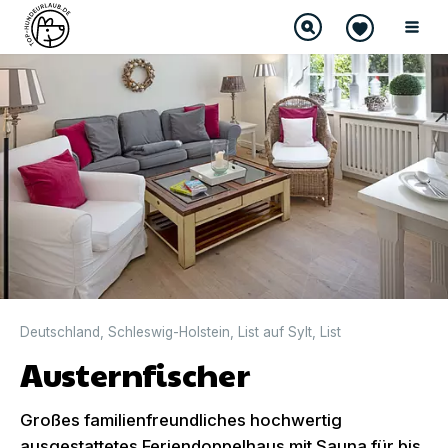
DIREKT BUCHBAR
Deutschland
,
Schleswig-Holstein
,
List auf Sylt
,
List
Austernfischer
Großes familienfreundliches hochwertig
ausgestattetes Feriendoppelhaus mit Sauna für bis